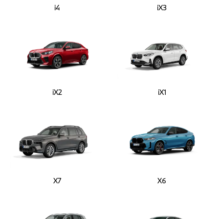
i4
iX3
iX2
iX1
X7
X6