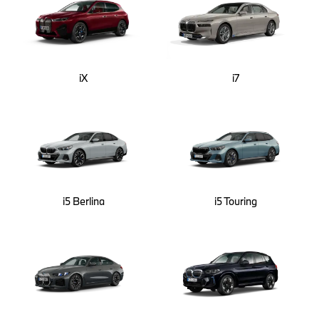
iX
i7
i5 Berlina
i5 Touring