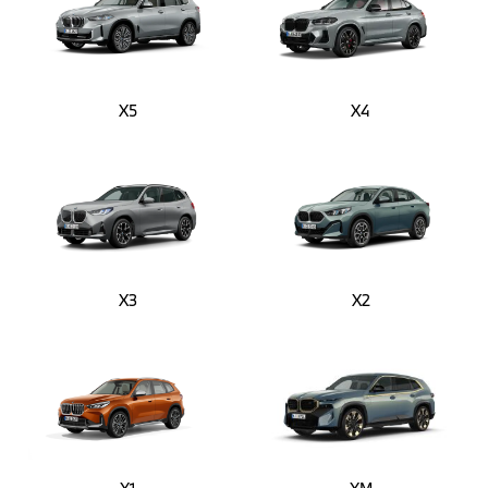
X5
X4
X3
X2