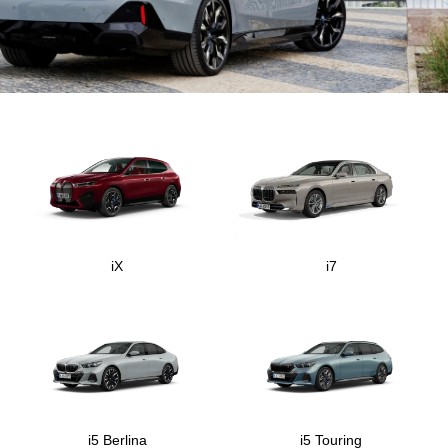
iX
i7
i5 Berlina
i5 Touring